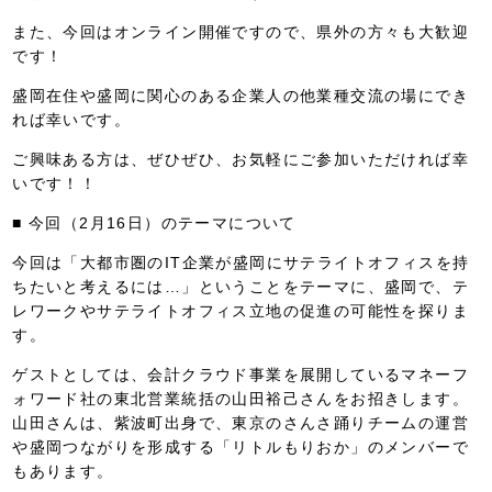
また、今回はオンライン開催ですので、県外の方々も大歓迎
です！
盛岡在住や盛岡に関心のある企業人の他業種交流の場にでき
れば幸いです。
ご興味ある方は、ぜひぜひ、お気軽にご参加いただければ幸
いです！！
■ 今回（2月16日）のテーマについて
今回は「大都市圏のIT企業が盛岡にサテライトオフィスを持
ちたいと考えるには…」ということをテーマに、盛岡で、テ
レワークやサテライトオフィス立地の促進の可能性を探りま
す。
ゲストとしては、会計クラウド事業を展開しているマネーフ
ォワード社の東北営業統括の山田裕己さんをお招きします。
山田さんは、紫波町出身で、東京のさんさ踊りチームの運営
や盛岡つながりを形成する「リトルもりおか」のメンバーで
もあります。