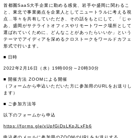
首都圏SaaS大手企業に勤める感覚、岩手や盛岡に関わるこ
と、東北で事業拠点を企業人としてニュートラルに考える視
点…等々を共有していただき、その話をもとにして、「じゃ
あ、盛岡がサテライトオフィスやリモートワーク場所として
選ばれていくために、どんなことがあったらいいか」という
テーマでアイディアを深めるクロストークをワールドカフェ
形式で行います。
■ 日時
2022年2月16日（水）19時00分～20時30分
■ 開催方法 ZOOMによる開催
（フォームから申込いただいた方に参加用のURLをお送りし
ます）
■ ご参加方法等
以下のフォームから申込
https://forms.gle/xUpfGiDsLKpJLxFb6
申込者のメールに参加用のZOOMのURLをお送りする